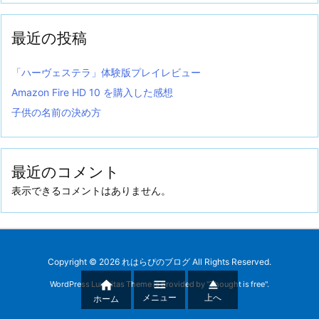
最近の投稿
「ハーヴェステラ」体験版プレイレビュー
Amazon Fire HD 10 を購入した感想
子供の名前の決め方
最近のコメント
表示できるコメントはありません。
Copyright ©
2026
れはらぴのブログ
All Rights Reserved.



WordPress Luxeritas Theme is provided by "
Thought is free
".
メニュー
上へ
ホーム