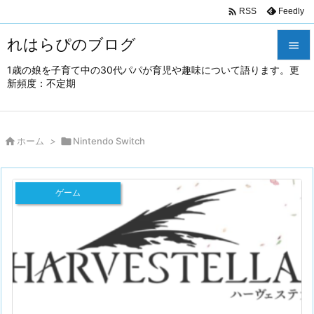

Feedly
RSS
れはらぴのブログ

1歳の娘を子育て中の30代パパが育児や趣味について語ります。更

新頻度：不定期
メニュ

サイド

ホーム
>

Nintendo Switch

前へ

ゲーム
次へ

検索