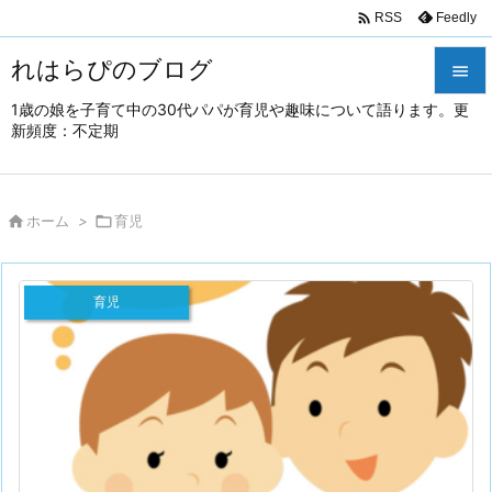

Feedly
RSS
れはらぴのブログ

1歳の娘を子育て中の30代パパが育児や趣味について語ります。更

新頻度：不定期
メニュ

サイド

ホーム
>

育児

前へ

育児
次へ

検索